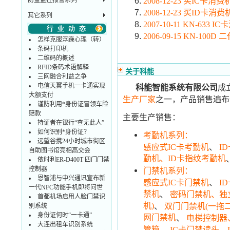
防盗监控报警系列
2008-12-23 买IC
2008-12-23 买ID
其它系列
2007-10-11 KN-63
2006-09-15 KN-10
怎样克服浮躁心理（转）
条码打印机
二维码的概述
RFID条码术语解释
关于科能
三网融合利益之争
电信天翼手机一卡通实现
科能智能系统有限公司
成
大额支付
之一，产品销售遍布
生产厂家
谨防利用*身份证冒领车险
赔款
主要生产销售：
持证者在银行“查无此人”
如何识别*身份证？
考勤机系列：
远望谷携24小时城市街区
、
感应式IC卡考勤机
I
自助图书馆亮相高交会
勤机、ID卡指纹考勤机
依时利ER-D400T 四门门禁
控制器
门禁机系列：
恩智浦与中兴通讯宣布新
、
感应式IC卡门禁机
I
一代NFC功能手机即将问世
禁机
、
密码门禁机、独
首都机场启用人脸门禁识
机)
、
双门门禁机(一拖
别系统
身份证何时“一卡通”
网门禁机
、
电梯控制器
大连出租车识别系统
管箱
、
、
IC卡门禁读头