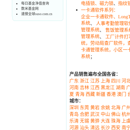
、
电插锁、磁力锁
指纹
每日基金净值查询
数米基金网
一卡通软件系列：
速搜全球suso.com.cn
企业一卡通软件、Long
系统
、
人事考勤管理软件
管理系统
、
售饭管理系
管理系统
、
工厂计件打
统，劳动局查厂软件，
卡通管理系统，小区一
系统
；
产品销售遍布全国各省：
广东
浙江
江苏
上海
四川
河
河南
吉林
江西
黑龙江
湖南
夏
青海
西藏
新疆
香港
澳门
城市：
深圳
东莞
黄岩
余姚
北海
广
青岛
合肥
武汉
中山
佛山
杭
乐清
无锡
黄骅
大连
珠海
上
河源
汕头
清远
长沙
西安
南