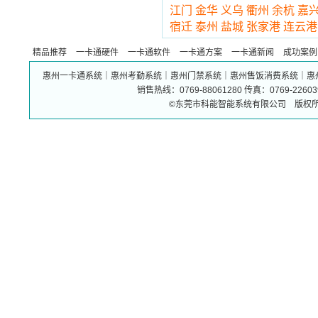
江门
金华
义乌
衢州
余杭
嘉
宿迁
泰州
盐城
张家港
连云港
精品推荐
一卡通硬件
一卡通软件
一卡通方案
一卡通新闻
成功案例
惠州一卡通系统｜惠州考勤系统｜惠州门禁系统｜惠州售饭消费系统｜惠
销售热线：0769-88061280 传真：0769-226
©东莞市科能智能系统有限公司 版权