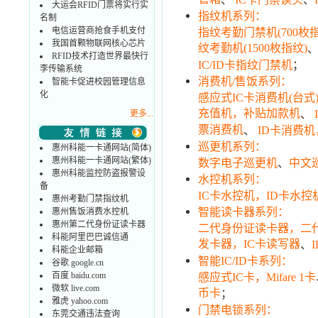
大运会RFID门票将实行实
指纹机系列：
名制
电信运营商抢食手机支付
指纹考勤门禁机(700枚指
我国首颗物联网核心芯片
纹考勤机(1500枚指纹)
RFID技术打造世界最快行
；
IC/ID卡指纹门禁机
李传输系统
消费机/售饭系列：
智能卡促进校园管理信息
化
感应式IC卡消费机(台
充值机，补贴加款机
、
更多...
票消费机
、
ID卡消费机
巡更机系列：
惠州科能一卡通网站(简体)
惠州科能一卡通网站(繁体)
、
数字电子巡更机
中文
惠州科能监控防盗报警设
水控机系列：
备
IC卡水控机，ID卡水控
惠州考勤门禁指纹机
智能读卡器系列：
惠州售饭消费水控机
惠州第二代身份证读卡器
二代身份证读卡器，二
科能阿里巴巴诚信通
发卡器，IC卡读写器
、
科能企业邮箱
智能IC/ID卡系列：
谷歌 google.cn
百度 baidu.com
感应式IC卡，Mifare 1卡
微软 live.com
币卡
；
雅虎 yahoo.com
门禁电锁系列：
东莞交通违法查询