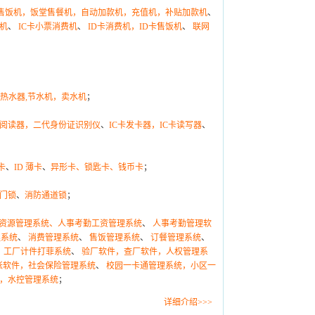
C卡售饭机，饭堂售餐机，自动加款机，充值机，补贴加款机
、
机
、
IC卡小票消费机
、
ID卡消费机，ID卡售饭机
、
联网
卡热水器,节水机，卖水机
；
阅读器，二代身份证识别仪
、
IC卡发卡器，IC卡读写器
、
卡
、
ID 薄卡
、
异形卡、锁匙卡、钱币卡
；
门锁
、
消防通道锁
；
h人力资源管理系统、人事考勤工资管理系统
、
人事考勤管理软
理系统
、
消费管理系统
、
售饭管理系统
、
订餐管理系统
、
、
工厂计件打菲系统
、
验厂软件，查厂软件，人权管理系
帐软件，社会保险管理系统
、
校园一卡通管理系统，小区一
，水控管理系统
；
详细介绍>>>