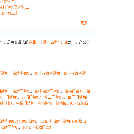
费送消费软件
消费机(带打印小票功能)上市
身份证读卡器上市
更多...
9年，是黄骅最大的
企业一卡通产品生产厂家
之一，产品销
考勤机
、
指纹考勤机
、
IC卡指纹考勤机、ID卡指纹考勤
门禁机
、
指纹门禁机
、
ID卡指纹门禁机
、
密码门禁机、独
拖一门禁机)
、
双门门禁机(一拖二门禁机)
、
四门门禁机(一
梯控制器、电梯门禁机、商场智能卡储物柜、IC卡保管箱
、
指纹考勤机(1450枚指纹)
、
IC/ID卡指纹考勤机(1500枚指
、
指纹门禁机
、
IC/ID卡指纹门禁机
；