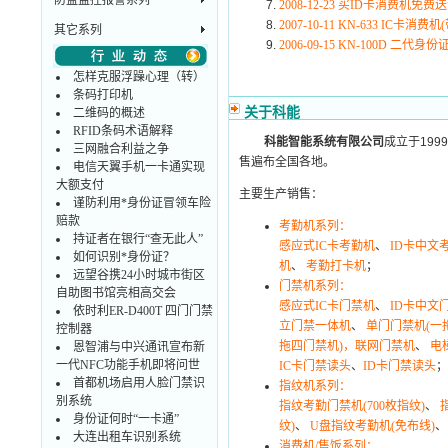
防盗监控报警系列
2008-12-23 买ID卡消费机免
2007-10-11 KN-633 IC卡
其它系列
2006-09-15 KN-100D 二代
怎样克服浮躁心理（转）
条码打印机
关于科能
二维码的概述
RFID条码术语解释
科能智能系统有限公司
成立于199
三网融合利益之争
售遍布全国各地。
电信天翼手机一卡通实现
大额支付
主要生产销售：
谨防利用*身份证冒领车险
赔款
考勤机系列：
持证者在银行“查无此人”
感应式IC卡考勤机
、
ID卡中文
如何识别*身份证？
机
、
考勤打卡机
；
远望谷携24小时城市街区
门禁机系列：
自助图书馆亮相高交会
感应式IC卡门禁机
、
ID卡中文
依时利ER-D400T 四门门禁
立门禁一体机
、
单门门禁机(一
控制器
拖四门禁机)，联网门禁机
、
电
恩智浦与中兴通讯宣布新
一代NFC功能手机即将问世
IC卡门禁读头
、
ID卡门禁读头
；
首都机场启用人脸门禁识
指纹机系列：
别系统
指纹考勤门禁机(700枚指纹)
、
身份证何时“一卡通”
纹)
、
U盘指纹考勤机(免布线)
大连出租车识别系统
消费机/售饭系列：