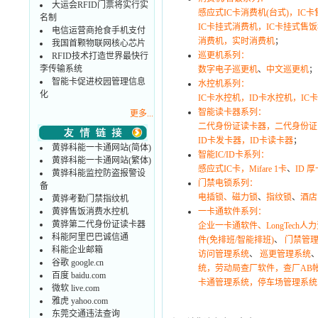
大运会RFID门票将实行实
感应式IC卡消费机(台式)，I
名制
IC卡挂式消费机，IC卡挂式售饭
电信运营商抢食手机支付
消费机，实时消费机
；
我国首颗物联网核心芯片
巡更机系列：
RFID技术打造世界最快行
李传输系统
数字电子巡更机
、
中文巡更机
；
智能卡促进校园管理信息
水控机系列：
化
IC卡水控机，ID卡水控机，IC
智能读卡器系列：
更多...
二代身份证读卡器，二代身份证
ID卡发卡器，ID卡读卡器
；
黄骅科能一卡通网站(简体)
智能IC/ID卡系列：
黄骅科能一卡通网站(繁体)
感应式IC卡，Mifare 1卡
、
ID 厚
黄骅科能监控防盗报警设
门禁电锁系列：
备
电插锁、磁力锁
、
指纹锁
、
酒店
黄骅考勤门禁指纹机
黄骅售饭消费水控机
一卡通软件系列：
黄骅第二代身份证读卡器
企业一卡通软件、LongTec
科能阿里巴巴诚信通
件(免排班/智能排班)
、
门禁管
科能企业邮箱
访问管理系统
、
巡更管理系统
谷歌 google.cn
统，劳动局查厂软件，查厂AB
百度 baidu.com
卡通管理系统，停车场管理系统
微软 live.com
雅虎 yahoo.com
东莞交通违法查询