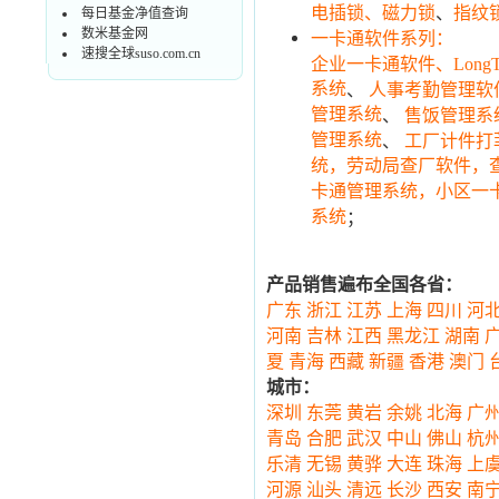
、
电插锁、磁力锁
指纹
每日基金净值查询
数米基金网
一卡通软件系列：
速搜全球suso.com.cn
企业一卡通软件、Long
系统
、
人事考勤管理软件
管理系统
、
售饭管理系
管理系统
、
工厂计件打
统，劳动局查厂软件，
卡通管理系统，小区一
系统
；
产品销售遍布全国各省：
广东
浙江
江苏
上海
四川
河
河南
吉林
江西
黑龙江
湖南
夏
青海
西藏
新疆
香港
澳门
城市：
深圳
东莞
黄岩
余姚
北海
广
青岛
合肥
武汉
中山
佛山
杭
乐清
无锡
黄骅
大连
珠海
上
河源
汕头
清远
长沙
西安
南