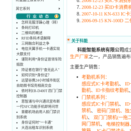
防盗监控报警系列
2008-12-23 买IC
2008-12-23 买ID
其它系列
2007-10-11 KN-63
2006-09-15 KN-10
怎样克服浮躁心理（转）
条码打印机
二维码的概述
RFID条码术语解释
关于科能
三网融合利益之争
电信天翼手机一卡通实现
科能智能系统有限公司
成
大额支付
之一，产品销售遍布
生产厂家
谨防利用*身份证冒领车险
赔款
主要生产销售：
持证者在银行“查无此人”
如何识别*身份证？
考勤机系列：
远望谷携24小时城市街区
、
感应式IC卡考勤机
I
自助图书馆亮相高交会
勤机、ID卡指纹考勤机
依时利ER-D400T 四门门禁
控制器
门禁机系列：
恩智浦与中兴通讯宣布新
、
感应式IC卡门禁机
I
一代NFC功能手机即将问世
禁机
、
密码门禁机、独
首都机场启用人脸门禁识
机)
、
双门门禁机(一拖
别系统
身份证何时“一卡通”
网门禁机
、
电梯控制器
大连出租车识别系统
管箱
、
、
IC卡门禁读头