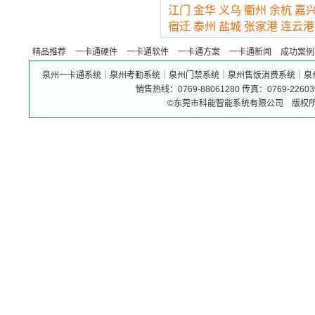
江门
金华
义乌
衢州
余杭
嘉
宿迁
泰州
盐城
张家港
连云港
精品推荐
一卡通硬件
一卡通软件
一卡通方案
一卡通新闻
成功案例
泉州一卡通系统｜泉州考勤系统｜泉州门禁系统｜泉州售饭消费系统｜泉
销售热线：0769-88061280 传真：0769-226
©东莞市科能智能系统有限公司 版权