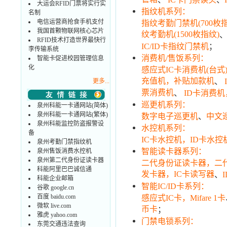
大运会RFID门票将实行实
指纹机系列：
名制
电信运营商抢食手机支付
指纹考勤门禁机(700枚指
我国首颗物联网核心芯片
纹考勤机(1500枚指纹)
RFID技术打造世界最快行
；
IC/ID卡指纹门禁机
李传输系统
消费机/售饭系列：
智能卡促进校园管理信息
化
感应式IC卡消费机(台
充值机，补贴加款机
、
更多...
票消费机
、
ID卡消费机
巡更机系列：
泉州科能一卡通网站(简体)
泉州科能一卡通网站(繁体)
、
数字电子巡更机
中文
泉州科能监控防盗报警设
水控机系列：
备
IC卡水控机，ID卡水控
泉州考勤门禁指纹机
智能读卡器系列：
泉州售饭消费水控机
泉州第二代身份证读卡器
二代身份证读卡器，二
科能阿里巴巴诚信通
发卡器，IC卡读写器
、
科能企业邮箱
智能IC/ID卡系列：
谷歌 google.cn
百度 baidu.com
感应式IC卡，Mifare 1卡
微软 live.com
币卡
；
雅虎 yahoo.com
门禁电锁系列：
东莞交通违法查询