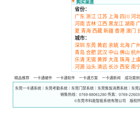
购买渠道
省份：
广东
浙江
江苏
上海
四川
河
河南
吉林
江西
黑龙江
湖南
夏
青海
西藏
新疆
香港
澳门
城市：
深圳
东莞
黄岩
余姚
北海
广
青岛
合肥
武汉
中山
佛山
杭
乐清
无锡
黄骅
大连
珠海
上
河源
汕头
清远
长沙
西安
南
精品推荐
一卡通硬件
一卡通软件
一卡通方案
一卡通新闻
成功案例
东莞一卡通系统｜东莞考勤系统｜东莞门禁系统｜东莞售饭消费系统｜东莞
销售热线：0769-88061280 传真：0769-226
©东莞市科能智能系统有限公司 版权